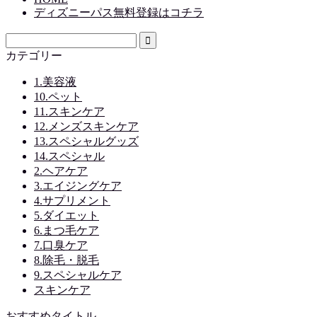
ディズニーパス無料登録はコチラ
カテゴリー
1.美容液
10.ペット
11.スキンケア
12.メンズスキンケア
13.スペシャルグッズ
14.スペシャル
2.ヘアケア
3.エイジングケア
4.サプリメント
5.ダイエット
6.まつ毛ケア
7.口臭ケア
8.除毛・脱毛
9.スペシャルケア
スキンケア
おすすめタイトル