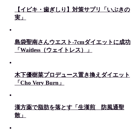
【イビキ・歯ぎしり】対策サプリ「いぶきの
実」
島袋聖南さんウエスト-7cmダイエットに成功
「Waitless（ウェイトレス）」
木下優樹菜プロデュース置き換えダイエット
「Cho Very Burn」
漢方薬で脂肪を落とす「生漢煎 防風通聖
散」