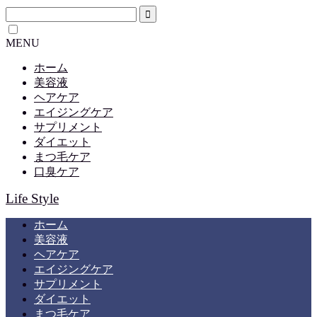
MENU
ホーム
美容液
ヘアケア
エイジングケア
サプリメント
ダイエット
まつ毛ケア
口臭ケア
Life Style
ホーム
美容液
ヘアケア
エイジングケア
サプリメント
ダイエット
まつ毛ケア