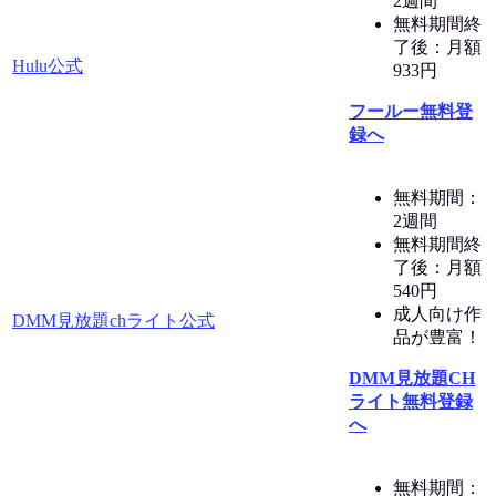
2週間
無料期間終
了後：月額
Hulu公式
933円
フールー無料登
録へ
無料期間：
2週間
無料期間終
了後：月額
540円
成人向け作
DMM見放題chライト公式
品が豊富！
DMM見放題CH
ライト無料登録
へ
無料期間：