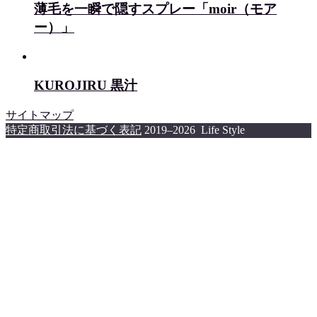
薄毛を一瞬で隠すスプレー「moir（モア
ー）」
KUROJIRU 黒汁
サイトマップ
特定商取引法に基づく表記
2019–2026 Life Style