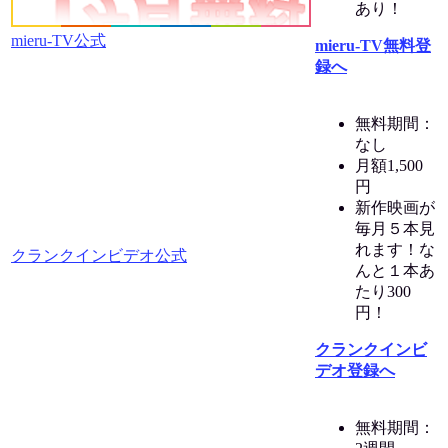
あり！
mieru-TV公式
mieru-TV無料登
録へ
無料期間：
なし
月額1,500
円
新作映画が
毎月５本見
れます！な
クランクインビデオ公式
んと１本あ
たり300
円！
クランクインビ
デオ登録へ
無料期間：