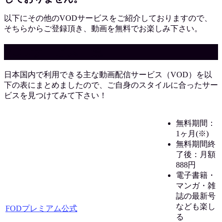
以下にその他のVODサービスをご紹介しておりますので、
そちらからご登録頂き、動画を無料でお楽しみ下さい。
VODサービス一覧
日本国内で利用できる主な動画配信サービス（VOD）を以
下の表にまとめましたので、ご自身のスタイルに合ったサー
ビスを見つけてみて下さい！
無料期間：
1ヶ月(※)
無料期間終
了後：月額
888円
電子書籍・
マンガ・雑
誌の最新号
なども楽し
FODプレミアム公式
る