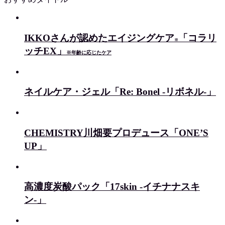
IKKOさんが認めたエイジングケア
「コラリ
※
ッチEX」
※年齢に応じたケア
ネイルケア・ジェル「Re: Bonel -リボネル-」
CHEMISTRY川畑要プロデュース「ONE’S
UP」
高濃度炭酸パック「17skin -イチナナスキ
ン-」