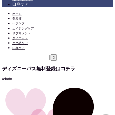
口臭ケア
ホーム
美容液
ヘアケア
エイジングケア
サプリメント
ダイエット
まつ毛ケア
口臭ケア
ディズニーパス無料登録はコチラ
admin