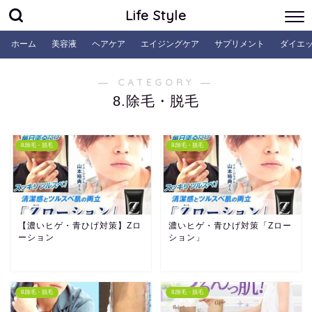
Life Style
ホーム
美容液
ヘアケア
エイジングケア
サプリメント
ダイエ
― CATEGORY ―
8.除毛・脱毛
8.除毛・脱毛
8.除毛・脱毛
【濃いヒゲ・青ひげ対策】Zロ
濃いヒゲ・青ひげ対策「Zロー
ーション
ション」
8.除毛・脱毛
8.除毛・脱毛