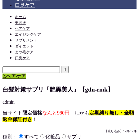
口臭ケア
ホーム
美容液
ヘアケア
エイジングケア
サプリメント
ダイエット
まつ毛ケア
口臭ケア
2.ヘアケア
白髪対策サプリ「艶黒美人」【gdn-rmk】
admin
当サイト
限定価格
なんと980円
！しかも
定期縛り無し・全額
返金保証付き
！
【絞り込み】17件/17件
種別：
すべて
化粧品
サプリ