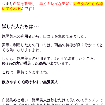
つまり
白髪を改善
し、
黒くキレイな美髪に
カラダの中から導
いてくれる
んです！
試した人たちは･･･
艶黒美人の利用者から、口コミを集めてみました。
実際に利用した方の口コミは、商品の特徴が良く分かってと
ても為になりますよね。
しかも、艶黒美人の利用者で、
5ヵ月間調査したところ、
96.3%の方が満足
した結果
が出ています。
これは、期待できますよね。
飲みやすくて続けやすい黒髪美人
白髪染めと違い、艶黒美人は飲むだけで良いのでラクチンで
すね。カプセルの大きさも飲みやすいサイズなので、とって