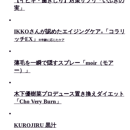
【イビキ・歯ぎしり】対策サプリ「いぶきの
実」
IKKOさんが認めたエイジングケア
「コラリ
※
ッチEX」
※年齢に応じたケア
薄毛を一瞬で隠すスプレー「moir（モア
ー）」
木下優樹菜プロデュース置き換えダイエット
「Cho Very Burn」
KUROJIRU 黒汁