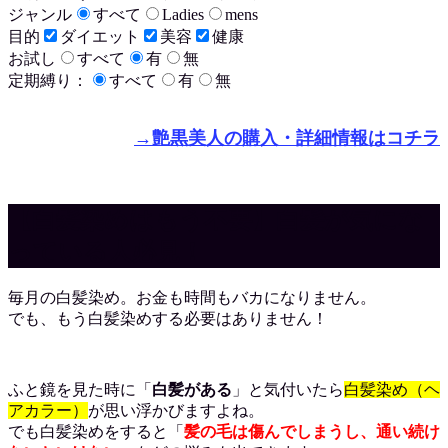
ジャンル
すべて
Ladies
mens
目的
ダイエット
美容
健康
お試し
すべて
有
無
定期縛り：
すべて
有
無
→艶黒美人の購入・詳細情報はコチラ
【白髪染めはもう不要】白髪が気にな
っている人必見！
毎月の白髪染め。お金も時間もバカになりません。
でも、もう白髪染めする必要はありません！
ふと鏡を見た時に「
白髪がある
」と気付いたら
白髪染め（ヘ
アカラー）
が思い浮かびますよね。
でも白髪染めをすると「
髪の毛は傷んでしまうし、通い続け