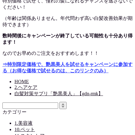
特別価格で試せて、憧れの髪になれるチャンスを逃さないで
ください！
（年齢は関係ありません。年代問わず高い白髪改善効果が期
待できます）
数時間後にキャンペーンが終了している可能性も十分あり得
ます！
なのでお早めのご注文をおすすめします！！
⇒特別限定価格で、艶黒美人を試せるキャンペーンに参加す
る（お得な価格で試せるのは、このリンクのみ）
HOME
2.ヘアケア
白髪対策サプリ「艶黒美人」【gdn-rmk】
カテゴリー
1.美容液
10.ペット