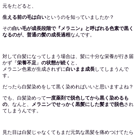
元をたどると、
生える前の毛は白い
というのを知っていましたか？
その
白い毛が成長段階で『メラニン』と呼ばれる色素で黒く
なるのが、普通の髪の成長過程
なんです。
対して白髪になってしまう場合は、髪に十分な栄養が行き届
かず
『
栄養不足
』
の状態が続く
と
、
メラニン色素が生成されずに
白いまま成長
してしまうんで
す。
だったら白髪染めをして黒く染めればいいと思いますよね？
でも、白髪染めって
一度薬剤で脱色してから黒く染めるも
の
。なんと、
メラニンでせっかく黒髪にした髪まで脱色
され
てしまうんです。
見た目は白髪じゃなくてもまだ元気な黒髪を痛めつけてたら