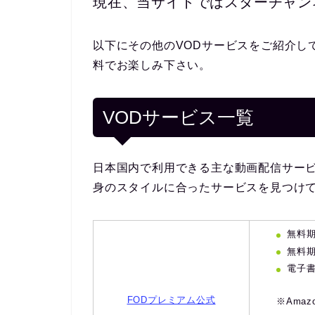
現在、当サイトではスターチャン
以下にその他のVODサービスをご紹介し
料でお楽しみ下さい。
VODサービス一覧
日本国内で利用できる主な動画配信サービ
身のスタイルに合ったサービスを見つけ
無料期
無料期
電子
FODプレミアム公式
※Amaz