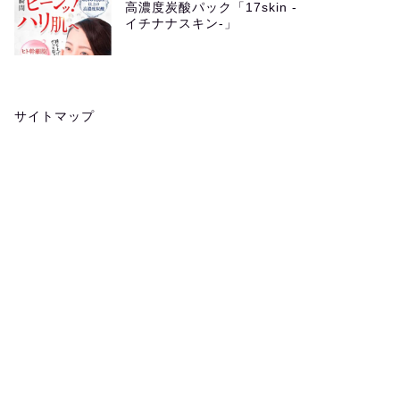
高濃度炭酸パック「17skin -
イチナナスキン-」
サイトマップ