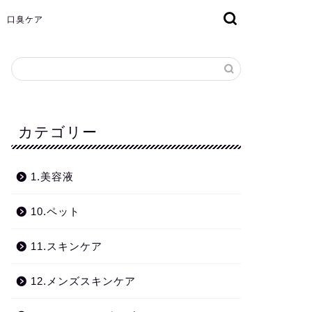
口臭ケア
カテゴリー
1.美容液
10.ペット
11.スキンケア
12.メンズスキンケア