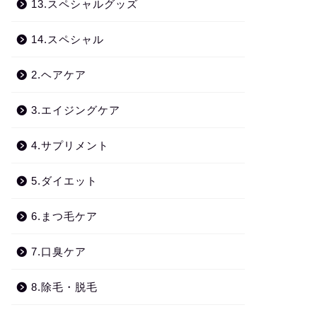
13.スペシャルグッズ
14.スペシャル
2.ヘアケア
3.エイジングケア
4.サプリメント
5.ダイエット
6.まつ毛ケア
7.口臭ケア
8.除毛・脱毛