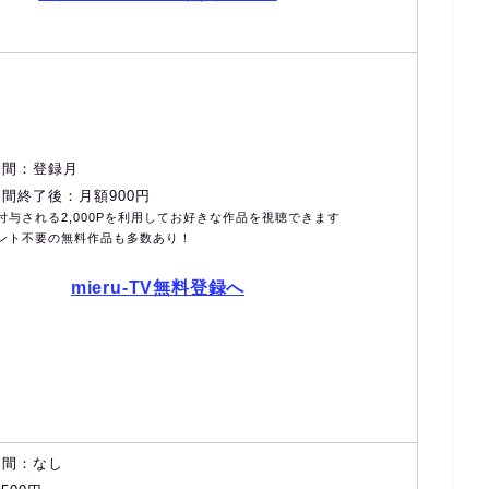
期間：登録月
間終了後：月額900円
付与される2,000Pを利用してお好きな作品を視聴できます
ント不要の無料作品も多数あり！
mieru-TV無料登録へ
期間：なし