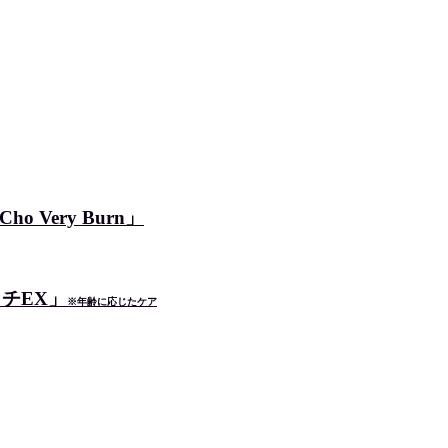
Very Burn」
チEX」
※年齢に応じたケア