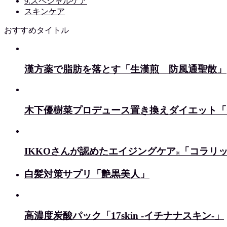
9.スペシャルケア
スキンケア
おすすめタイトル
漢方薬で脂肪を落とす「生漢煎 防風通聖散」
木下優樹菜プロデュース置き換えダイエット「Cho 
IKKOさんが認めたエイジングケア
「コラリッ
※
白髪対策サプリ「艶黒美人」
高濃度炭酸パック「17skin -イチナナスキン-」