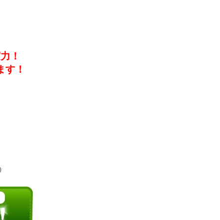
実力！
ます！
）