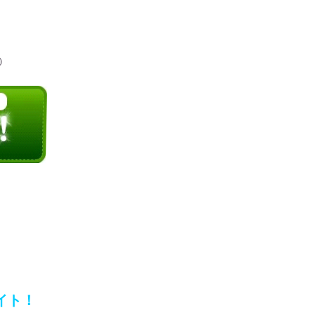
）
イト！