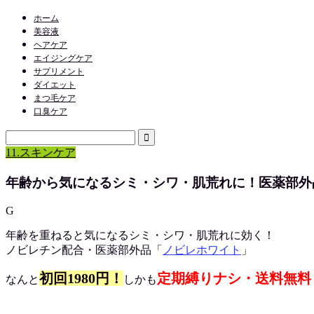
ホーム
美容液
ヘアケア
エイジングケア
サプリメント
ダイエット
まつ毛ケア
口臭ケア
11.スキンケア
年齢から気になるシミ・シワ・肌荒れに！医薬部外
G
年齢を重ねると気になるシミ・シワ・肌荒れに効く！
ノビレチン配合・医薬部外品「
ノビレホワイト
」
初回1980円！
定期縛りナシ・送料無料
なんと
しかも