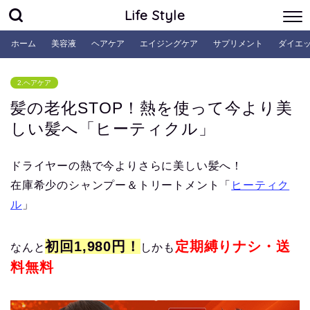
Life Style
ホーム
美容液
ヘアケア
エイジングケア
サプリメント
ダイエ
2.ヘアケア
髪の老化STOP！熱を使って今より美
しい髪へ「ヒーティクル」
ドライヤーの熱で今よりさらに美しい髪へ！
在庫希少のシャンプー＆トリートメント「
ヒーティク
ル
」
初回1,980円！
定期縛りナシ・送
なんと
しかも
料無料