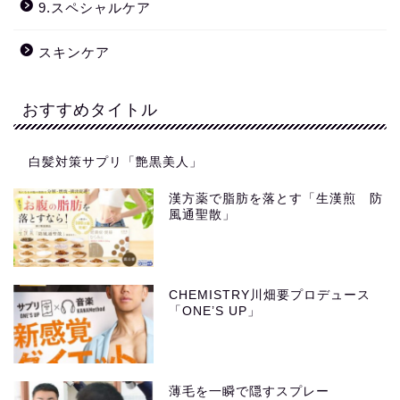
9.スペシャルケア
スキンケア
おすすめタイトル
白髪対策サプリ「艶黒美人」
漢方薬で脂肪を落とす「生漢煎 防
風通聖散」
CHEMISTRY川畑要プロデュース
「ONE’S UP」
薄毛を一瞬で隠すスプレー