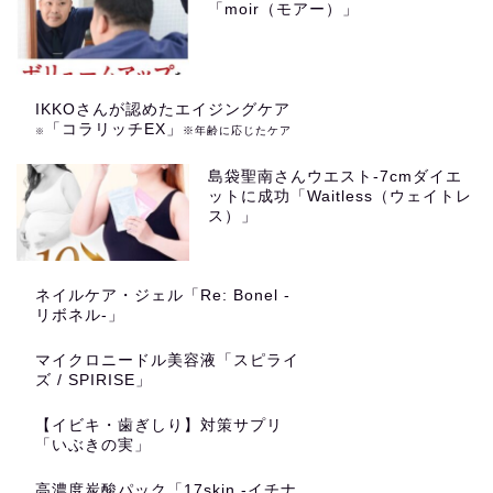
「moir（モアー）」
IKKOさんが認めたエイジングケア
「コラリッチEX」
※年齢に応じたケア
※
島袋聖南さんウエスト-7cmダイエ
ットに成功「Waitless（ウェイトレ
ス）」
ネイルケア・ジェル「Re: Bonel -
リボネル-」
マイクロニードル美容液「スピライ
ズ / SPIRISE」
【イビキ・歯ぎしり】対策サプリ
「いぶきの実」
高濃度炭酸パック「17skin -イチナ