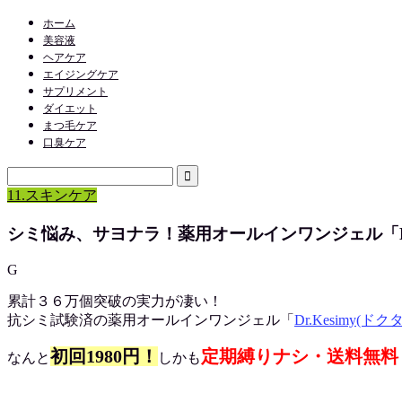
ホーム
美容液
ヘアケア
エイジングケア
サプリメント
ダイエット
まつ毛ケア
口臭ケア
11.スキンケア
シミ悩み、サヨナラ！薬用オールインワンジェル「Dr.
G
累計３６万個突破の実力が凄い！
抗シミ試験済の薬用オールインワンジェル「
Dr.Kesimy(ド
初回1980円！
定期縛りナシ・送料無料
なんと
しかも