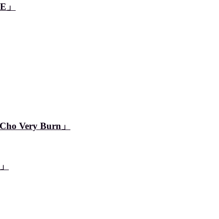
SE」
Very Burn」
」