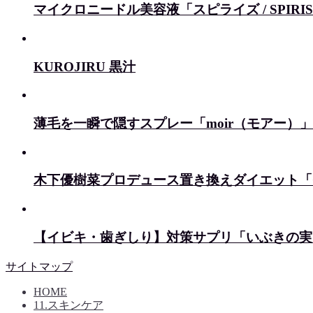
マイクロニードル美容液「スピライズ / SPIRI
KUROJIRU 黒汁
薄毛を一瞬で隠すスプレー「moir（モアー）」
木下優樹菜プロデュース置き換えダイエット「Cho 
【イビキ・歯ぎしり】対策サプリ「いぶきの実
サイトマップ
HOME
11.スキンケア