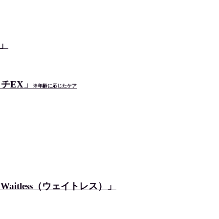
P」
チEX」
※年齢に応じたケア
itless（ウェイトレス）」