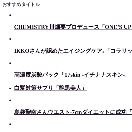
おすすめタイトル
CHEMISTRY川畑要プロデュース「ONE’S U
IKKOさんが認めたエイジングケア
「コラリッ
※
高濃度炭酸パック「17skin -イチナナスキン-」
白髪対策サプリ「艶黒美人」
島袋聖南さんウエスト-7cmダイエットに成功「Wa