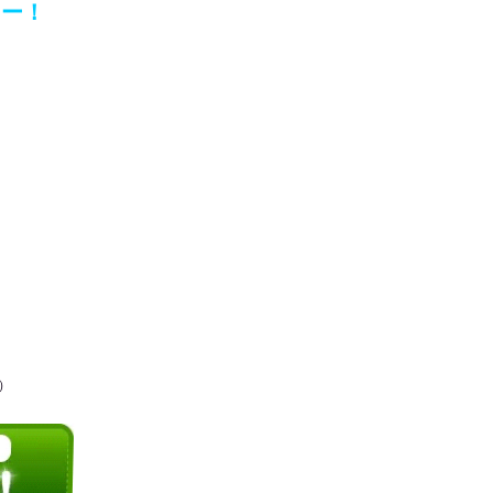
ミー！
）