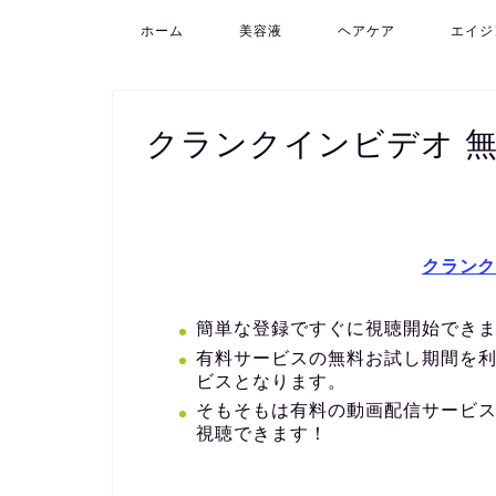
ホーム
美容液
ヘアケア
エイジ
クランクインビデオ 
クラン
簡単な登録ですぐに視聴開始でき
有料サービスの無料お試し期間を
ビスとなります。
そもそもは有料の動画配信サービ
視聴できます！