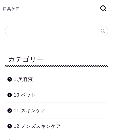
口臭ケア
カテゴリー
1.美容液
10.ペット
11.スキンケア
12.メンズスキンケア