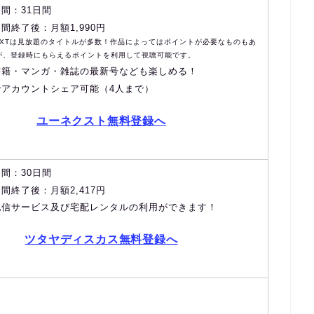
間：31日間
間終了後：月額1,990円
NEXTは見放題のタイトルが多数！作品によってはポイントが必要なものもあ
が、登録時にもらえるポイントを利用して視聴可能です。
書籍・マンガ・雑誌の最新号なども楽しめる！
でアカウントシェア可能（4人まで）
ユーネクスト無料登録へ
間：30日間
間終了後：月額2,417円
配信サービス及び宅配レンタルの利用ができます！
ツタヤディスカス無料登録へ