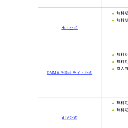
無料期
無料期
Hulu公式
無料期
無料期
成人
DMM見放題chライト公式
無料期
無料期
dTV公式