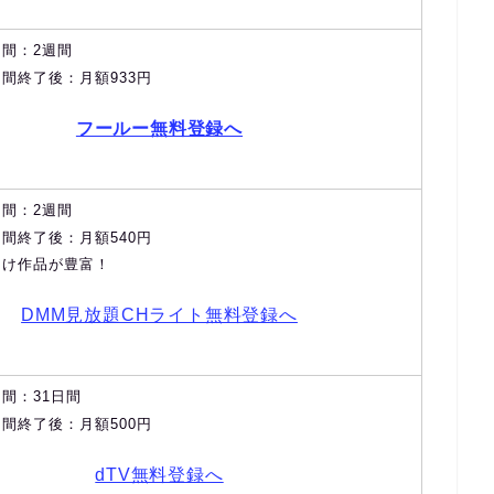
間：2週間
間終了後：月額933円
フールー無料登録へ
間：2週間
間終了後：月額540円
向け作品が豊富！
DMM見放題CHライト無料登録へ
間：31日間
間終了後：月額500円
dTV無料登録へ