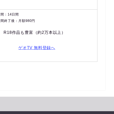
間：14日間
間終了後：月額980円
R18作品も豊富（約2万本以上）
ゲオTV 無料登録へ