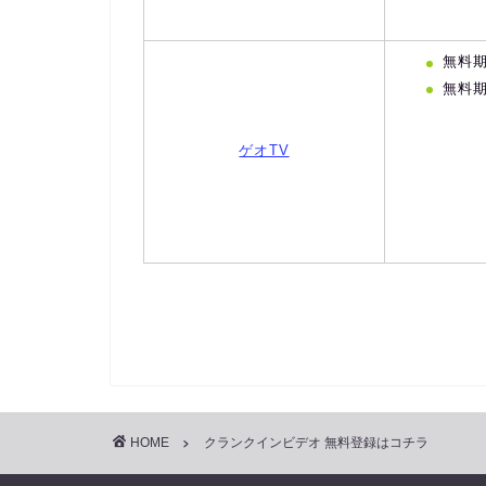
無料期
無料期
ゲオTV
HOME
クランクインビデオ 無料登録はコチラ