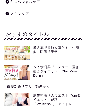
9.スペシャルケア
スキンケア
おすすめタイトル
漢方薬で脂肪を落とす「生漢
煎 防風通聖散」
木下優樹菜プロデュース置き
換えダイエット「Cho Very
Burn」
白髪対策サプリ「艶黒美人」
島袋聖南さんウエスト-7cmダ
イエットに成功
「Waitless（ウェイトレ