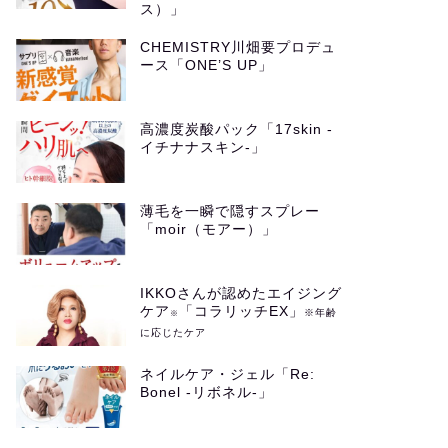
ス）」
CHEMISTRY川畑要プロデュ
ース「ONE’S UP」
高濃度炭酸パック「17skin -
イチナナスキン-」
薄毛を一瞬で隠すスプレー
「moir（モアー）」
IKKOさんが認めたエイジング
ケア
「コラリッチEX」
※年齢
※
に応じたケア
ネイルケア・ジェル「Re:
Bonel -リボネル-」