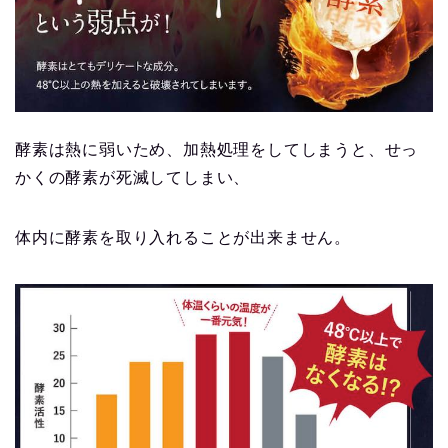
酵素は熱に弱いため、加熱処理をしてしまうと、せっ
かくの酵素が死滅してしまい、
体内に酵素を取り入れることが出来ません。