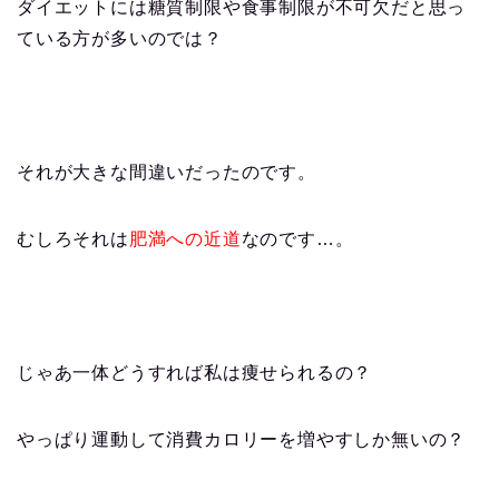
ダイエットには糖質制限や食事制限が不可欠だと思っ
ている方が多いのでは？
それが大きな間違いだったのです。
むしろそれは
肥満への近道
なのです…。
じゃあ一体どうすれば私は痩せられるの？
やっぱり運動して消費カロリーを増やすしか無いの？