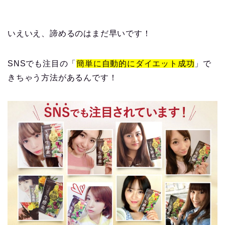
いえいえ、諦めるのはまだ早いです！
SNSでも注目の「
簡単に自動的にダイエット成功
」で
きちゃう方法があるんです！