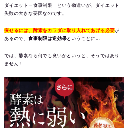
ダイエット＝食事制限 という勘違いが、ダイエット
失敗の大きな要因なのです。
痩せるには、酵素をカラダに取り入れてあげる必要
が
あるので、
食事制限は逆効果
ということに…
では、酵素なら何でも良いかというと、そうではあり
ません！