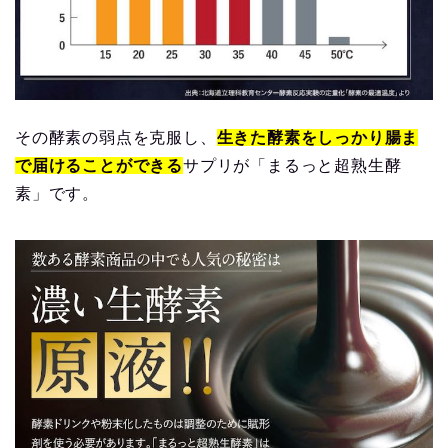
その酵素の弱点を克服し、
生きた酵素をしっかり腸ま
で届けることができる
サプリが「まるっと超熟生酵
素」です。