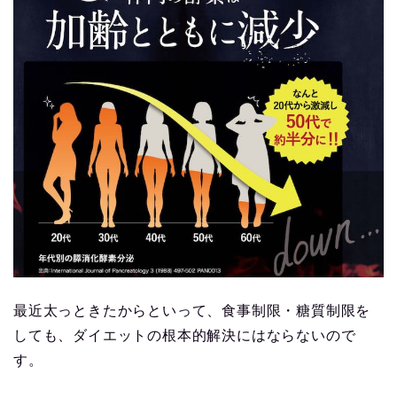
最近太っときたからといって、食事制限・糖質制限を
しても、ダイエットの根本的解決にはならないので
す。