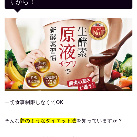
くから！
一切食事制限しなくてOK！
そんな
夢のようなダイエット法
を知っていますか？