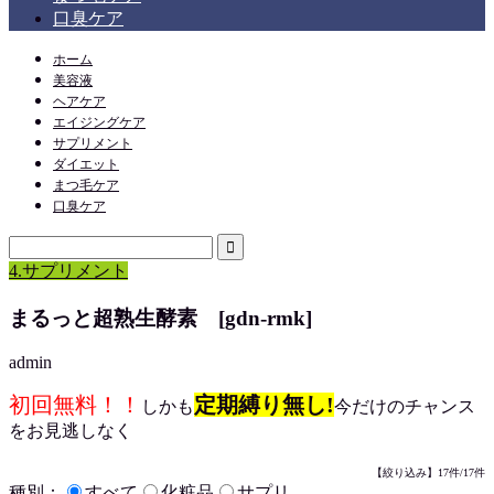
口臭ケア
ホーム
美容液
ヘアケア
エイジングケア
サプリメント
ダイエット
まつ毛ケア
口臭ケア
4.サプリメント
まるっと超熟生酵素 [gdn-rmk]
admin
初回無料！！
定期縛り無し!
しかも
今だけのチャンス
をお見逃しなく
【絞り込み】17件/17件
種別：
すべて
化粧品
サプリ