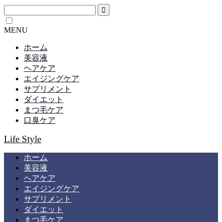
MENU
ホーム
美容液
ヘアケア
エイジングケア
サプリメント
ダイエット
まつ毛ケア
口臭ケア
Life Style
ホーム
美容液
ヘアケア
エイジングケア
サプリメント
ダイエット
まつ毛ケア