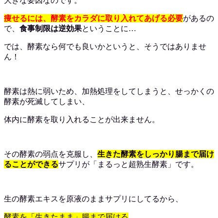
大きな要因なのです。
痩せるには、酵素をカラダに取り入れてあげる必要
があるの
で、
食事制限は逆効果
ということに…
では、酵素なら何でも良いかというと、そうではありませ
ん！
酵素は熱に弱いため、加熱処理をしてしまうと、せっかくの
酵素が死滅してしまい、
体内に酵素を取り入れることが出来ません。
その酵素の弱点を克服し、
生きた酵素をしっかり腸まで届け
ることができる
サプリが「まるっと超熟生酵素」です。
生の酵素エキスを原液のままサプリにしてるから、
酵素を「生きたまま」腸まで届ける
。