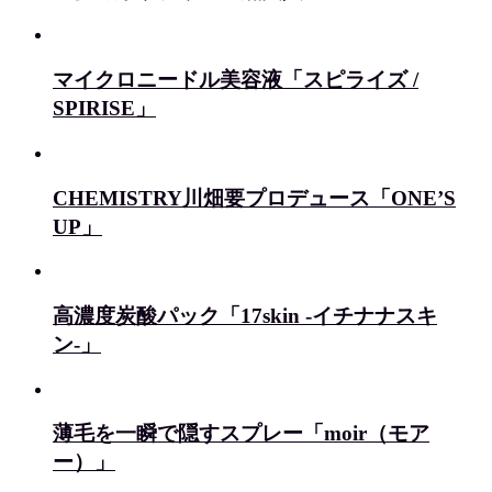
マイクロニードル美容液「スピライズ /
SPIRISE」
CHEMISTRY川畑要プロデュース「ONE’S
UP」
高濃度炭酸パック「17skin -イチナナスキ
ン-」
薄毛を一瞬で隠すスプレー「moir（モア
ー）」