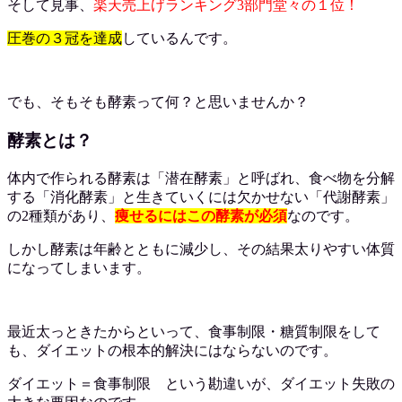
そして見事、
楽天売上げランキング3部門堂々の１位！
圧巻の３冠を達成
しているんです。
でも、そもそも酵素って何？と思いませんか？
酵素とは？
体内で作られる酵素は「潜在酵素」と呼ばれ、食べ物を分解
する「消化酵素」と生きていくには欠かせない「代謝酵素」
の2種類があり、
痩せるにはこの酵素が必須
なのです。
しかし酵素は年齢とともに減少し、その結果太りやすい体質
になってしまいます。
最近太っときたからといって、食事制限・糖質制限をして
も、ダイエットの根本的解決にはならないのです。
ダイエット＝食事制限 という勘違いが、ダイエット失敗の