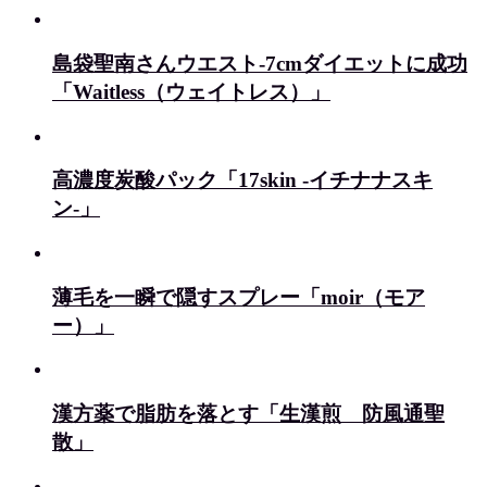
島袋聖南さんウエスト-7cmダイエットに成功
「Waitless（ウェイトレス）」
高濃度炭酸パック「17skin -イチナナスキ
ン-」
薄毛を一瞬で隠すスプレー「moir（モア
ー）」
漢方薬で脂肪を落とす「生漢煎 防風通聖
散」