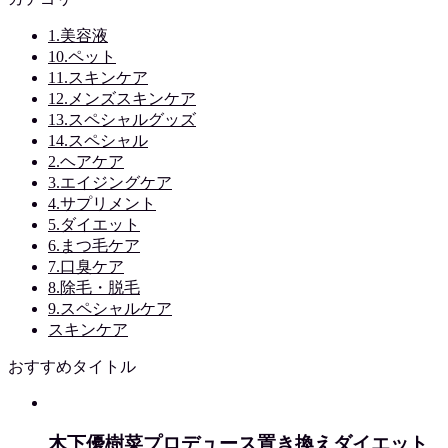
1.美容液
10.ペット
11.スキンケア
12.メンズスキンケア
13.スペシャルグッズ
14.スペシャル
2.ヘアケア
3.エイジングケア
4.サプリメント
5.ダイエット
6.まつ毛ケア
7.口臭ケア
8.除毛・脱毛
9.スペシャルケア
スキンケア
おすすめタイトル
木下優樹菜プロデュース置き換えダイエット