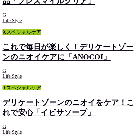
品「ブレスマイルクリア」
G
Life Style
9.スペシャルケア
これで毎日が楽しく！デリケートゾー
ンのニオイケアに「ANOCOI」
G
Life Style
9.スペシャルケア
デリケートゾーンのニオイをケア！こ
れで安心「イビサソープ」
G
Life Style