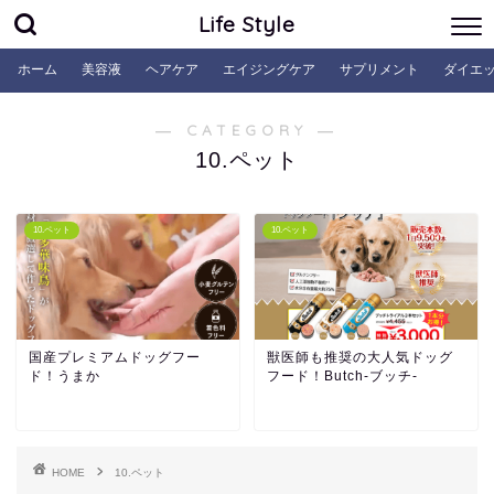
Life Style
ホーム
美容液
ヘアケア
エイジングケア
サプリメント
ダイエ
― CATEGORY ―
10.ペット
10.ペット
10.ペット
国産プレミアムドッグフー
獣医師も推奨の大人気ドッグ
ド！うまか
フード！Butch-ブッチ-
HOME
10.ペット