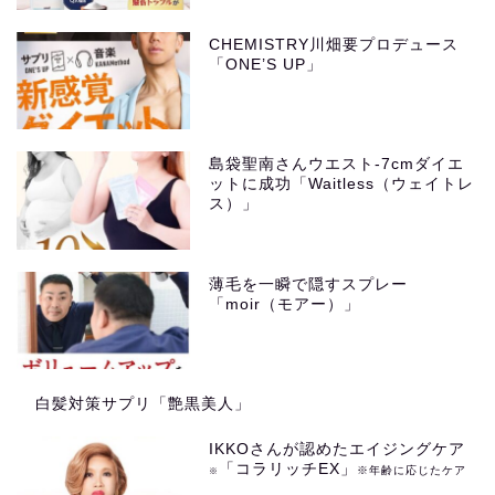
CHEMISTRY川畑要プロデュース
「ONE’S UP」
島袋聖南さんウエスト-7cmダイエ
ットに成功「Waitless（ウェイトレ
ス）」
薄毛を一瞬で隠すスプレー
「moir（モアー）」
白髪対策サプリ「艶黒美人」
IKKOさんが認めたエイジングケア
「コラリッチEX」
※年齢に応じたケア
※