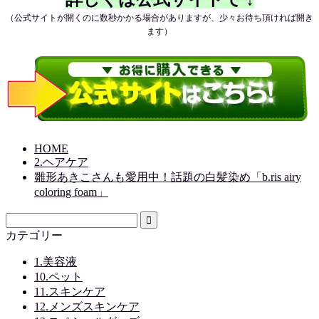
（公式サイトが開くのに数秒かかる場合がありますが、少々お待ち頂ければ開き
ます）
HOME
2.ヘアケア
雛形あきこさんも愛用中！話題の白髪染め「b.ris airy
coloring foam」
カテゴリー
1.美容液
10.ペット
11.スキンケア
12.メンズスキンケア