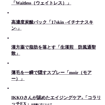
「Waitless（ウェイトレス）」
高濃度炭酸パック「17skin -イチナナスキ
ン-」
漢方薬で脂肪を落とす「生漢煎 防風通聖
散」
薄毛を一瞬で隠すスプレー「moir（モア
ー）」
IKKOさんが認めたエイジングケア
「コラリ
※
ッチEX」
※年齢に応じたケア