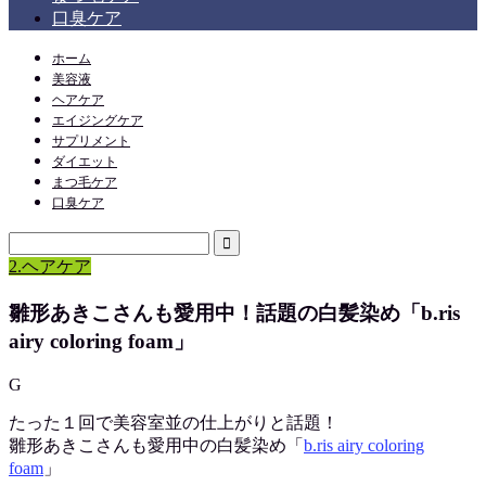
口臭ケア
ホーム
美容液
ヘアケア
エイジングケア
サプリメント
ダイエット
まつ毛ケア
口臭ケア
2.ヘアケア
雛形あきこさんも愛用中！話題の白髪染め「b.ris
airy coloring foam」
G
たった１回で美容室並の仕上がりと話題！
雛形あきこさんも愛用中の白髪染め「
b.ris airy coloring
foam
」