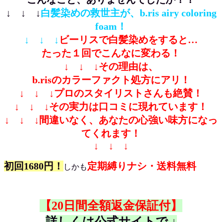
↓ ↓ ↓
白髪染めの救世主が、b.ris airy coloring
foam！
↓ ↓ ↓
ビーリスで白髪染めをすると…
たった１回でこんなに変わる！
↓ ↓ ↓
その理由は、
b.risのカラーファクト処方にアリ！
↓ ↓ ↓
プロのスタイリストさんも絶賛！
↓ ↓ ↓
その実力は口コミに現れています！
↓ ↓ ↓
間違いなく、あなたの心強い味方になっ
てくれます！
↓ ↓ ↓
初回1680円！
定期縛りナシ・送料無料
しかも
【20日間全額返金保証付】
詳しくは公式サイトで ↓